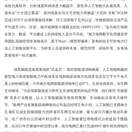
传统仿真软件，分析速度和精准度大幅提升，获世界人工智能大会最高奖、入
选央企“十大国之重器”；国内首套全自主可控电力求解器“大瓦特·天权”30分钟
完成230万个出清变量最优求解，经工信部电子五所认证，性能较国际主流产品
平均提升14%。目前，南方电网算力规模达到近1400PFLOPS，“这与南方电网
在算力、数据、平台建设上的持续投入是分不开的。”南方电网数字化部建设管
理团队高级经理张喜铭表示，基于MaaS（模型即服务）架构的自主可控电力行
业人工智能创新平台，为研发人员提供样本集、模型管理、训练环境、业务场
景落地等一站式服务。
场景赋能是政策落地的“试金石”。面对新能源消纳难题，人工智能构建的
新型电力系统智能电力平衡体系实现新能源发电与负荷变化在百万平方千米尺
度上的秒级匹配，今年南方电网新能源消纳率已达97%，位居全国前列；在车网
互动领域，“为实现新能源发力和车主充放电需求的动态平衡，我们依托‘车桩路
网’等多行业数据，以人工智能赋能充电负荷预测、互动激励决策等关键环
节。”南网产业发展集团南网电动公司副总经理王奇介绍，人工智能已支撑南方
五省区完成全国规模最大的跨省区车网互动试验，吸引超10万辆次电动车参
与；在广州市白云区城中村治理中，人工智能通过用电模式分析提前干预隐
患，自2022年开展城中村治理以来，南方电网已累计完成898个城中村供用电问