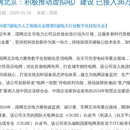
网北京：积极推动虚拟电厂建设 已接入36
期：2025-01-16
来源：亮报
026第7届电力人工智能大会暨第5届电力行业数字化转型大会】
近年来，国网北京市电力公司以价值创造行动为引领，以服务新时代首都
“含金量”，坚持把科技创新作为第一动力，持续加强关键核心技术攻关，
国网北京电力聚焦数字化智能化坚强电网、自主可控变电站等重点领域，
京特高压电网，优化首都电网布局，打造城市韧性电网。该公司深入推进数
”为双核心，打造在线实时设备状态评估体系，建立为电网设备监控、生
台。该公司创新研发“电网一张图”停电研判功能，推动故障抢修由“客户报修
理”案例入选中国企业联合会、中国企业家协会发布的2024年智慧企业建
2024年，国网北京电力聚焦碳监测、碳计量、车网互动等重点领域，围
显著。该公司主导的国际大电网会议（CIGRE）白皮书《机器人（自主
电缆专业（CIGRE）白皮书。该公司牵头编制国家电网系统首个ITU标准