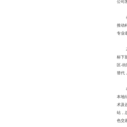
公司
推动
专业
标下
区-
替代
本地
术及
站，
色交