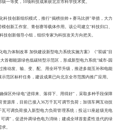
部级一等奖，10项科技成果获北京市科学技术奖。
化科技创新组织模式，推行“揭榜挂帅＋赛马比拼”举措，大力
劳模创新工作室、青创赛等载体作用。该公司建立“科技归口、
立科技创新领导小组，组织专家为科技攻关方向把关。
化电力体制改革 加快建设新型电力系统实施方案》《“双碳”目
等五大首都能源绿色低碳转型示范区，形成新型电力系统“城市-园
通过推动发、输、变、配、用全环节升级，推进多能互补和电能
展示范区标杆任务，建设成果已向北京全市范围内推广应用。
确保区外绿电“进得来、落得下、用得好”，采取多种手段保障
荷资源库，目前已接入36万千瓦可调节负荷；加强车网互动技
万千瓦可调负荷接入新型电力负荷管理系统；投运11座超级充电
、可调”，促进外调绿色电力消纳；建成全球首套柔性迭代的绿
需求。