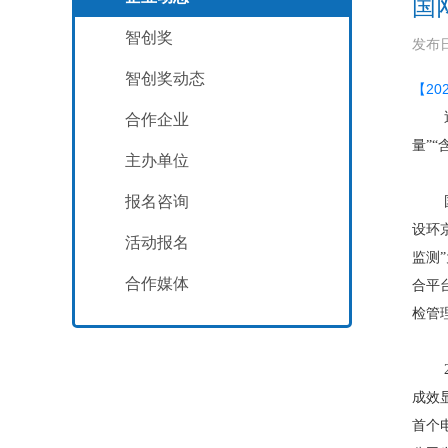
国
智创奖
发布日
智创奖动态
【2
合作企业
量”
主办单位
报名咨询
设环
活动报名
监测
合作媒体
合平
检管
成效
首个