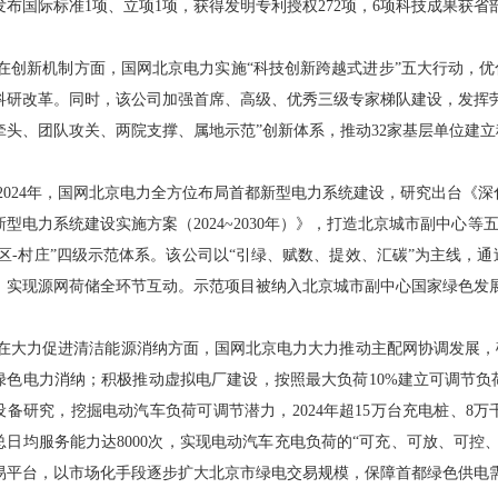
发布国际标准1项、立项1项，获得发明专利授权272项，6项科技成果获省
在创新机制方面，国网北京电力实施“科技创新跨越式进步”五大行动，优
科研改革。同时，该公司加强首席、高级、优秀三级专家梯队建设，发挥
牵头、团队攻关、两院支撑、属地示范”创新体系，推动32家基层单位建
2024年，国网北京电力全方位布局首都新型电力系统建设，研究出台《深
新型电力系统建设实施方案（2024~2030年）》，打造北京城市副中心
街区-村庄”四级示范体系。该公司以“引绿、赋数、提效、汇碳”为主线，
，实现源网荷储全环节互动。示范项目被纳入北京城市副中心国家绿色发
在大力促进清洁能源消纳方面，国网北京电力大力推动主配网协调发展，
绿色电力消纳；积极推动虚拟电厂建设，按照最大负荷10%建立可调节负
设备研究，挖掘电动汽车负荷可调节潜力，2024年超15万台充电桩、8
总日均服务能力达8000次，实现电动汽车充电负荷的“可充、可放、可控
易平台，以市场化手段逐步扩大北京市绿电交易规模，保障首都绿色供电