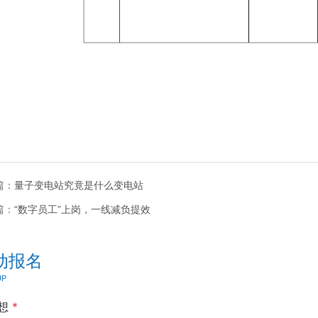
篇：
量子变电站究竟是什么变电站
篇：
“数字员工”上岗，一线减负提效
动报名
UP