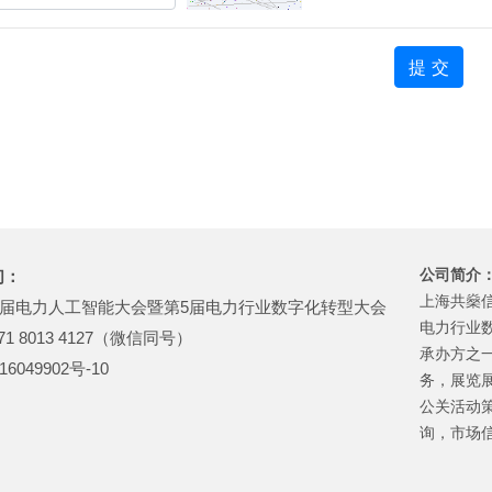
公司简介
们：
上海共燊信
第7届电力人工智能大会暨第5届电力行业数字化转型大会
电力行业
1 8013 4127（微信同号）
承办方之
6049902号-10
务，展览
公关活动
询，市场