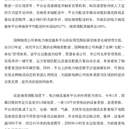
数据一旦出现异常，平台会迅速捕捉并触发告警机制，响应速度较传统人工监
控方式提升近60倍。在物资末端配送中，平台为配送车辆自动规划最优路线及
最佳送货顺序，减少绕行和无效等待，缩短物资配送时长。升级后的电力物流
服务平台将物资平均配送时长缩短约27%，物资调配准确率达100%。
国网物资公司将电力物流服务平台的应用范围拓展至物资仓储管理方面。
自2023年起，依托平台汇聚的全网物资数据，国网物资公司构建了全网“仓配一
体化”管理体系。该平台以数据为纽带，贯通各省公司、市公司仓库管理系统，
实现库存一键可查、运力智能匹配以及最优配载方案自动生成，有效避免了物
资重复流转和车辆空载。同时，平台上的电力物流数字沙盘能够实时、可视化
呈现全网物流动态和资源占用情况，为国家电网公司统筹调度与区域协同提供
决策支撑，提升供应链协同效率。
应急物资调配场景下，电力物流服务平台的作用更为突出。今年1月，西
藏日喀则市定日县发生6.8级地震，一座110千伏变电站的设备受损，急需替换。
平台依托集成了运力、仓储、物资、气象、灾情等信息的物流全要素电子地图
迅速锁定最佳可用资源与最优运输路径，并全程监控运输过程。最终，设备跨
越3800千米、经过4150米的海拔爬升，历时86小时安全运抵现场，为抢修复电