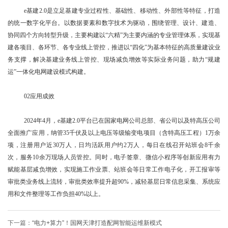
e基建2.0是立足基建专业过程性、基础性、移动性、外部性等特征，打造
的统一数字化平台。以数据要素和数字技术为驱动，围绕管理、设计、建造、
协同四个方向转型升级，主要构建以“六精”为主要内涵的专业管理体系，实现基
建各项目、各环节、各专业线上管控，推进以“四化”为基本特征的高质量建设业
务支撑，解决基建业务线上管控、现场减负增效等实际业务问题，助力“规建
运”一体化电网建设模式构建。
02应用成效
2024年4月，e基建2.0平台已在国家电网公司总部、省公司以及特高压公司
全面推广应用，纳管35千伏及以上电压等级输变电项目（含特高压工程）1万余
项，注册用户近30万人，日均活跃用户约2万人，每日在线召开站班会8千余
次，服务10余万现场人员管控。同时，电子签章、微信小程序等创新应用有力
赋能基层减负增效，实现施工作业票、站班会等日常工作电子化，开工报审等
审批类业务线上流转，审批类效率提升超90%，减轻基层日常信息采集、系统应
用和文件整理等工作负担40%以上。
下一篇：
“电力+算力”！国网天津打造配网智能运维新模式