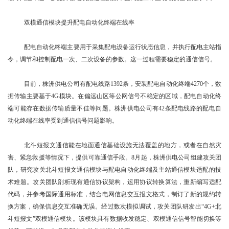
双模通信模块提升配电自动化终端在线率
配电自动化终端主要用于采集配电设备运行状态信息，并执行配电主站指
令，调节和控制配电一次、二次设备的参数。这一过程需要稳定的通信信号。
目前，株洲供电公司有配电线路1392条，安装配电自动化终端4270个，数
据传输主要基于4G模块。在偏远山区等公网信号不稳定的区域，配电自动化终
端可能存在数据传输质量不佳等问题。株洲供电公司有42条配电线路的配电自
动化终端在线率受到通信信号问题影响。
北斗短报文通信能在地面通信基础设施无法覆盖的地方，或者在自然灾
害、紧急救援等情况下，提供可靠通信手段。8月起，株洲供电公司组建攻关团
队，研究攻关北斗短报文通信模块与配电自动化终端及主站通信模块适配的技
术难题。攻关团队剖析现有通信协议架构，运用协议转换算法，重新编写适配
代码，并参考国际通用标准，结合电网信息交互报文格式，制订了新的规约转
换方案，确保信息交互准确无误。经过数次模拟调试，攻关团队研发出“4G+北
斗短报文”双模通信模块。该模块具有数据收发稳定、双模通信信号智能切换等