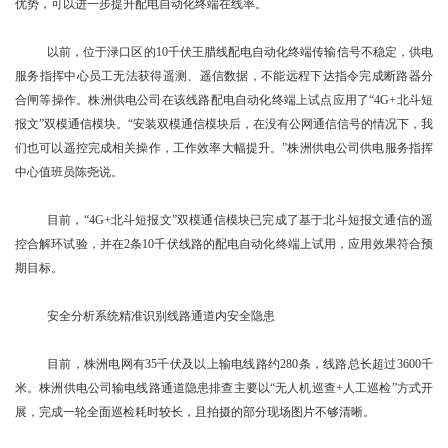
优势，可以进一步提升配电自动化终端在线率。
以前，位于渌口区的10千伏王腊线配电自动化终端传输信号不稳定，供电
服务指挥中心员工无法获得遥测、遥信数据，不能远程下达指令完成断路器分
合闸等操作。株洲供电公司在该线路配电自动化终端上试点应用了“4G+北斗短
报文”双模通信模块。“安装双模通信模块后，在没有公网通信信号的情况下，我
们也可以遥控完成相关操作，工作效率大幅提升。”株洲供电公司供电服务指挥
中心值班员陈尧说。
目前，“4G+北斗短报文”双模通信模块已完成了基于北斗短报文通信的遥
控合解环试验，并在2条10千伏线路的配电自动化终端上试用，应用效果符合预
期目标。
安全分析系统精准识别线路通道内安全隐患
目前，株洲电网有35千伏及以上输电线路约280条，线路总长超过3600千
米。株洲供电公司输电线路通道隐患排查主要以“无人机巡查+人工巡检”方式开
展，完成一轮全面巡检耗时较长，且拍摄的部分现场图片不够清晰。