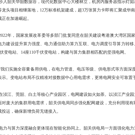
步入韶关华韶数据谷，现代化数据中心大楼林立，机房内服务器指示灯如
等龙头项目相继落地，12万标准机架建成，超3万张算力卡即将汇聚成华南
城正在加速崛起。
2022年，国家发展改革委等多部门批复同意在韶关建设粤港澳大湾区国
电力建设提升算力强度、电力通信助力算力互联、电力调度引导算力转移
0千伏变电站、14座110千伏变电站，构建与算力集群相匹配的坚强电网。
“我们实施全容量备用供电，在电力管道、电压等级、供电形式等方面深
表示。变电站布局不仅精准对接数据中心用电需求，更将电网安全可靠置
在浈江、莞韶、白土等核心产业园区，电网建设如火如荼。以浈江产业园为
面对庞大的集群用电需求，韶关供电局同步强化配网建设，充分利用现有网
成投运，确保新增负荷无缝接入。
电力与算力深度融合更体现在智能化协同上。韶关供电局一方面强化电力