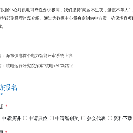
“数据中心对供电可靠性要求极高，我们坚持‘问题不过夜，进度不等人’
营销部副经理肖磊介绍。通过为数据中心量身定制供电方案，确保增容项
撑。
篇：
海东供电首个电力智能评审系统上线
篇：
核电运行研究院探索“核电+AI”新路径
动报名
UP