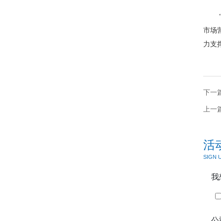
市场
力支
下一
上一
活
SIGN 