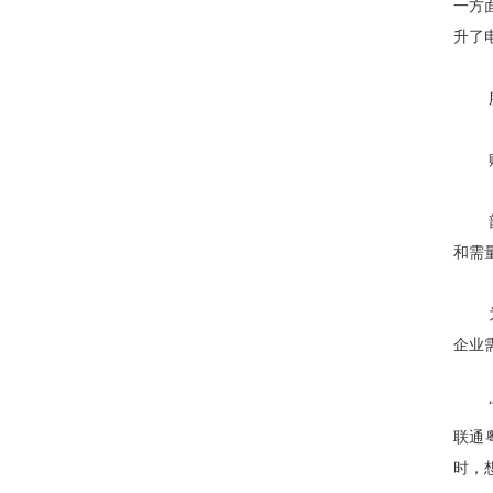
一方
升了
和需
企业
联通
时，