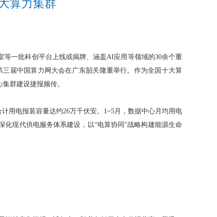
大算力集群
等一批科创平台上线或揭牌、涵盖AI应用等领域的30余个重
暨第三届中国算力网大会在广东韶关隆重举行。作为全国十大算
心集群建设捷报频传。
合计用电报装容量达约26万千伏安。1~5月，数据中心月均用电
，深化现代供电服务体系建设，以“电算协同”战略构建能源生命