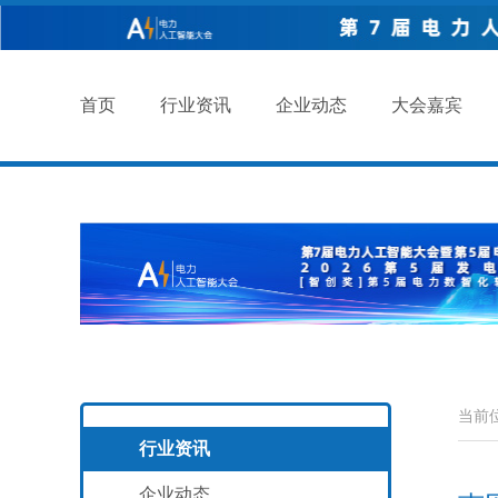
首页
行业资讯
企业动态
大会嘉宾
当前
行业资讯
企业动态