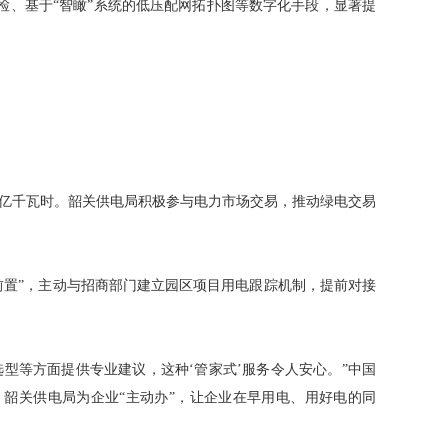
检、基于“智瞰”系统的低压配网拓扑图等数字化手段，显著提
00亿千瓦时。韶关供电局积极参与电力市场交易，推动绿电交易
前置”，主动与招商部门建立园区项目用电跟踪机制，提前对接
选型等方面提供专业建议，这种‘管家式’服务令人安心。”中国
韶关供电局为企业“主动办”，让企业在早用电、用好电的同