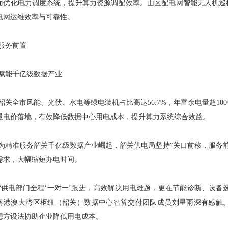
面优化电力调度系统，提升算力资源调配效率。山区配电网智能无人机巡
电网运维效率与可靠性。
服务前置
赋能千亿级数据产业
韶关全市风能、光伏、水电等绿电装机占比高达56.7%，年富余电量超1
量电价落地，有效降低数据中心用电成本，提升算力系统综合效益。
为精准服务韶关千亿级数据产业崛起，韶关供电局坚持“关口前移，服务
需求，大幅缩短办电时间。
“供电部门全程‘一对一’跟进，高效解决用电难题，更在节能诊断、设备
粤港澳大湾区枢纽（韶关）数据中心智算交付团队成员刘星雨深有感触。
想方设法协助企业降低用电成本。