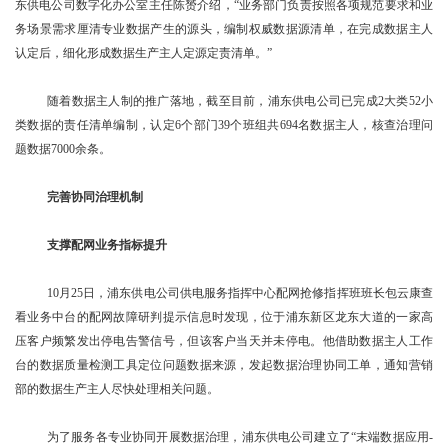
东供电公司数字化办公室主任陈赟介绍，“业务部门负责按照各项规范要求和业
务场景需求厘清专业数据产生的源头，编制权威数据源清单，在完成数据主人
认定后，细化形成数据生产主人定源定责清单。”
随着数据主人制的推广落地，截至目前，浦东供电公司已完成2大类52小
类数据的责任清单编制，认定6个部门39个班组共694名数据主人，核查治理问
题数据7000余条。
完善协同治理机制
支撑配网业务指标提升
10月25日，浦东供电公司供电服务指挥中心配网抢修指挥班班长包云康查
看业务中台的配网故障研判提示信息时发现，位于浦东新区龙东大道的一家高
压客户频繁发出停电告警信号，但该客户当天并未停电。他借助数据主人工作
台的数据质量检测工具定位问题数据来源，发起数据治理协同工单，通知营销
部的数据生产主人尽快处理相关问题。
为了服务各专业协同开展数据治理，浦东供电公司建立了“末端数据应用-