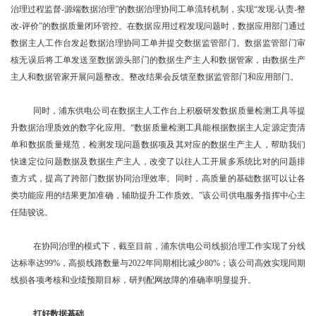
治理过程监督-源端数据治理”的数据治理协同工单流转机制，实现“发现-认责-整
改-评价”的数据质量闭环管控。在数据应用过程发现问题时，数据应用部门通过
数据主人工作台发起数据治理协同工单并提交数据监管部门。数据监管部门审
核无误后将工单发送至数据源头部门的数据生产主人和数据管家，由数据生产
主人和数据管家开展问题整改。整改结果会反馈至数据监管部门和应用部门。
同时，浦东供电公司在数据主人工作台上积极研发数据质量检测工具等提
升数据治理质效的数字化应用。“数据质量检测工具能根据数据主人定源定责清
单和数据质量规范，检测发现问题数据项及其对应的数据生产主人，帮助我们
快速定位问题数据及数据生产主人，改变了以往人工开展多系统比对的问题排
查方式，提高了跨部门数据协同治理效率。同时，高质量的基础数据可以让各
类功能应用的结果更加准确，辅助提升工作质效。”该公司供电服务指挥中心主
任陆骏说。
在协同治理的模式下，截至目前，浦东供电公司线损治理工作实现了分线
达标率达99%，高损线路数量与2022年同期相比减少80%；该公司高效实现同期
线损各项考核和业绩预期目标，研判配网故障的准确率明显提升。
打好数据基础