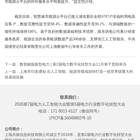
市能源云平台的对外服务水平明显提升。”赵文恺介绍。
截至目前，智慧城市能源云平台已接入浦东新区全部6787户非临时用电高
压客户，数据完整性提升至98.4%，数据准确性提升至96.2%，与源端数据的一
致性持续保持100%。基于良好的数据基础和技术优势，浦东供电公司累计研发
服务政府、能源企业的各类能源数据产品500余份，支撑张江人工智能岛、中央
国债登记结算有限责任公司上海数据中心等有关工作的开展。
下一篇：
数智赋能新型电力 | 第2届电力数字化转型大会11月将于贵阳举办
上一篇：
上海市印发通知 在人工智能、能源等领域加快打造一批世界级重大科
技基础设施
联系我们：
2026第7届电力人工智能大会暨第5届电力行业数字化转型大会
电话：171 8013 4127（微信同号）
沪ICP备16049902号-10
公司简介：
上海共燊信息科技有限公司成立于2016年，是第2届电力行业数字化转型大会