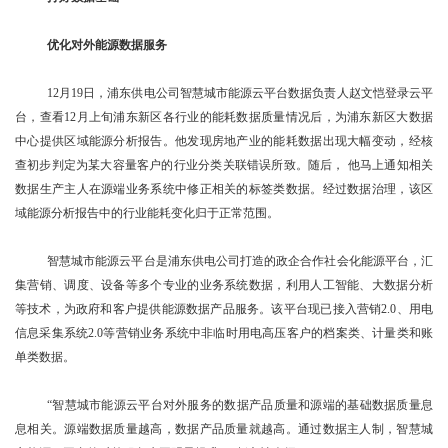
优化对外能源数据服务
12月19日，浦东供电公司智慧城市能源云平台数据负责人赵文恺登录云平
台，查看12月上旬浦东新区各行业的能耗数据质量情况后，为浦东新区大数据
中心提供区域能源分析报告。他发现房地产业的能耗数据出现大幅变动，经核
查初步判定为某大容量客户的行业分类关联错误所致。随后， 他马上通知相关
数据生产主人在源端业务系统中修正相关的标签类数据。经过数据治理，该区
域能源分析报告中的行业能耗变化归于正常范围。
智慧城市能源云平台是浦东供电公司打造的政企合作社会化能源平台，汇
集营销、调度、设备等多个专业的业务系统数据，利用人工智能、大数据分析
等技术，为政府和客户提供能源数据产品服务。该平台现已接入营销2.0、用电
信息采集系统2.0等营销业务系统中非临时用电高压客户的档案类、计量类和账
单类数据。
“智慧城市能源云平台对外服务的数据产品质量和源端的基础数据质量息
息相关。源端数据质量越高，数据产品质量就越高。通过数据主人制，智慧城